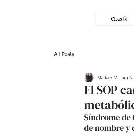
Citas 🗓️
All Posts
Mariam M. Lara N
El SOP c
metabóli
Síndrome de O
de nombre y q