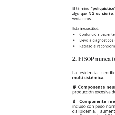
El término 
"poliquístico
algo que 
NO es cierto
.
verdaderos.
Esta inexactitud:
Confundió a paciente
Llevó a diagnósticos
Retrasó el reconocim
2. El SOP nunca 
multisistémica
:
🧠 Componente neur
producción excesiva d
💉 Componente meta
incluso con peso norm
dislipidemia, aumen