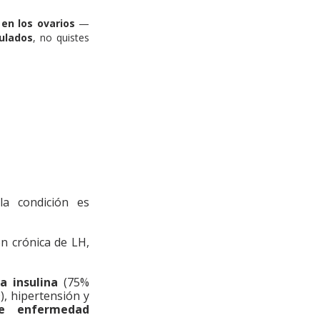
 en los ovarios
 — 
ulados
, no quistes 
La evidencia científica acumulada en los últimos 30 años demostró que la condición es 
n crónica de LH, 
a insulina
 (75% 
, hipertensión y 
e enfermedad 