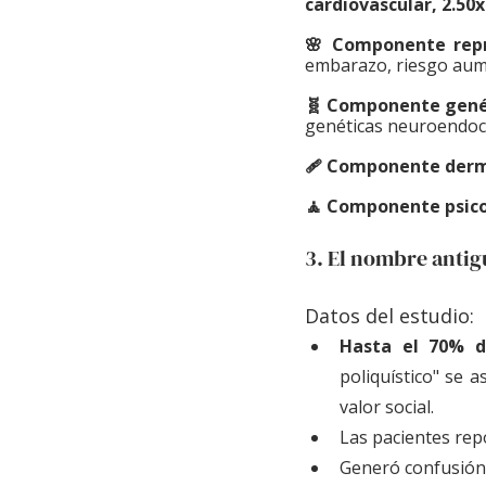
cardiovascular, 2.50x
🌸 Componente repr
embarazo, riesgo aum
🧬 Componente genét
genéticas neuroendocr
🩹 Componente derm
🧘 Componente psico
3. El nombre antig
Datos del estudio:
Hasta el 70% d
poliquístico" se a
valor social. 
Las pacientes rep
Generó confusión 