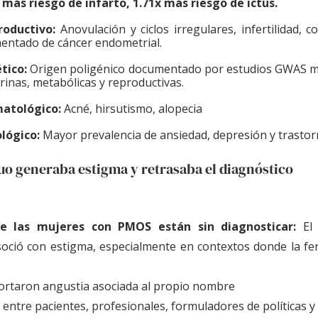
 más riesgo de infarto, 1.71x más riesgo de ictus.
oductivo: 
Anovulación y ciclos irregulares, infertilidad, c
entado de cáncer endometrial. 
ico: 
Origen poligénico documentado por estudios GWAS mul
inas, metabólicas y reproductivas.
atológico: 
Acné, hirsutismo, alopecia
lógico: 
Mayor prevalencia de ansiedad, depresión y trastor
uo generaba estigma y retrasaba el diagnóstico
e las mujeres con PMOS están sin diagnosticar: 
El
soció con estigma, especialmente en contextos donde la ferti
ortaron angustia asociada al propio nombre
entre pacientes, profesionales, formuladores de políticas y 