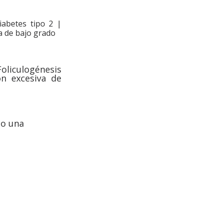
abetes tipo 2 | 
a de bajo grado
oliculogénesis 
n excesiva de 
no una 