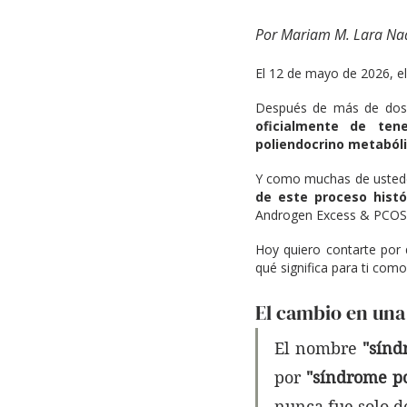
Por Mariam M. Lara Nade
El 12 de mayo de 2026, e
Después de más de dos 
oficialmente de tene
poliendocrino metabóli
Y como muchas de ustede
de este proceso histó
Androgen Excess & PCOS S
Hoy quiero contarte por 
qué significa para ti como
El cambio en una
El nombre 
"sínd
por 
"síndrome po
nunca fue solo de