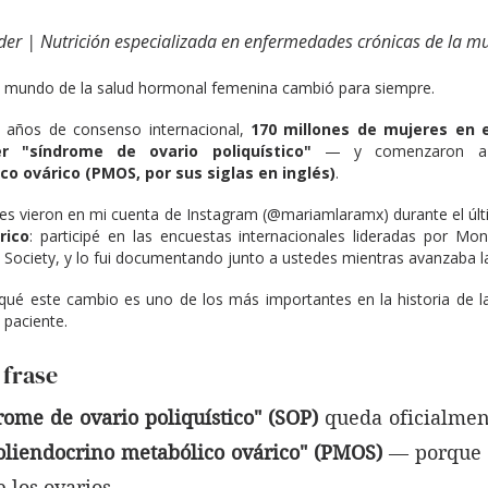
r | Nutrición especializada en enfermedades crónicas de la mu
l mundo de la salud hormonal femenina cambió para siempre.
años de consenso internacional, 
170 millones de mujeres en 
r "síndrome de ovario poliquístico"
 — y comenzaron a
co ovárico (PMOS, por sus siglas en inglés)
.
s vieron en mi cuenta de Instagram (@mariamlaramx) durante el últ
rico
: participé en las encuestas internacionales lideradas por Mona
ociety, y lo fui documentando junto a ustedes mientras avanzaba la
qué este cambio es uno de los más importantes en la historia de la
 paciente.
 frase
rome de ovario poliquístico" (SOP)
 queda oficialment
liendocrino metabólico ovárico" (PMOS)
 — porque 
 los ovarios.