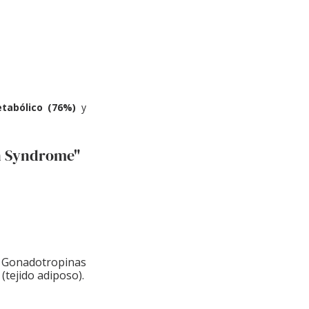
tabólico (76%)
 y 
an Syndrome"
 Gonadotropinas 
(tejido adiposo).