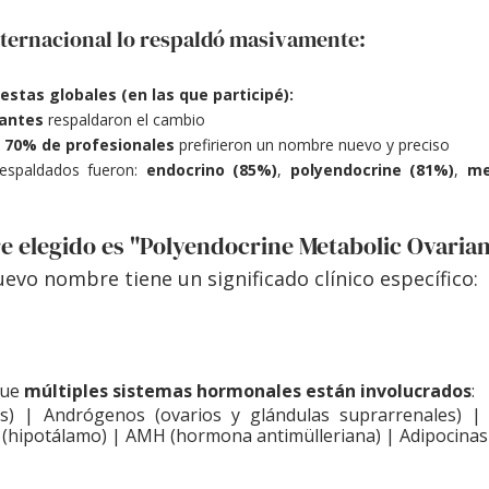
ternacional lo respaldó masivamente: 
estas globales (en las que participé):
pantes
 respaldaron el cambio
 
70% de profesionales
 prefirieron un nombre nuevo y preciso
espaldados fueron: 
endocrino (85%)
, 
polyendocrine (81%)
, 
me
e elegido es "Polyendocrine Metabolic Ovari
evo nombre tiene un significado clínico específico:
que 
múltiples sistemas hormonales están involucrados
:
as) | Andrógenos (ovarios y glándulas suprarrenales) |
H (hipotálamo) | AMH (hormona antimülleriana) | Adipocinas 