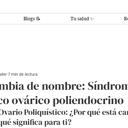
Blogs 📝
Tu salud ✨
R
ader
7 min de lectura
ambia de nombre: Síndro
co ovárico poliendocrino
vario Poliquístico: ¿Por qué está c
ué significa para ti?