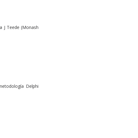
na J Teede (Monash 
etodología Delphi 