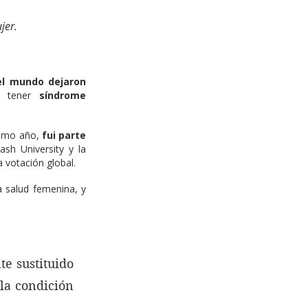
jer. 
el mundo dejaron 
 tener 
síndrome 
imo año, 
fui parte 
sh University y la 
 votación global.
 salud femenina, y 
e sustituido 
la condición 