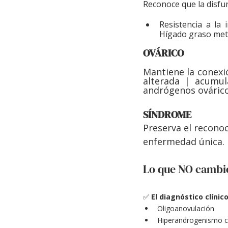
Reconoce que la disfun
Resistencia a la
Hígado graso met
OVÁRICO
Mantiene la conexió
alterada | acumul
andrógenos ovárico
SÍNDROME
Preserva el recono
enfermedad única.
Lo que NO cambio
✅ 
El diagnóstico clíni
Oligoanovulación
Hiperandrogenismo cl